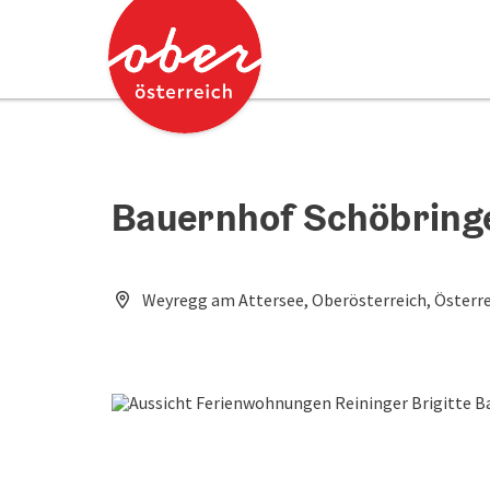
Accesskey
Accesskey
Zum Inhalt
Zum Seitenanfang
[0]
[2]
Bauernhof Schöbring
Weyregg am Attersee, Oberösterreich, Österr