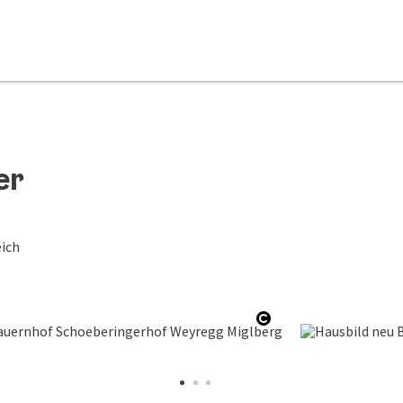
er
eich
Copyright öffnen