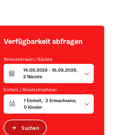
Verfügbarkeit abfragen
Reisezeitraum / Nächte
14.08.2026
-
16.08.2026
,
An- und Abreisefelder
2
Nächte
Einheit / Reiseteilnehmer
1
Einheit
,
2
Erwachsene
,
Einheitenanzahl und Personenfelder
0
Kinder
Suchen