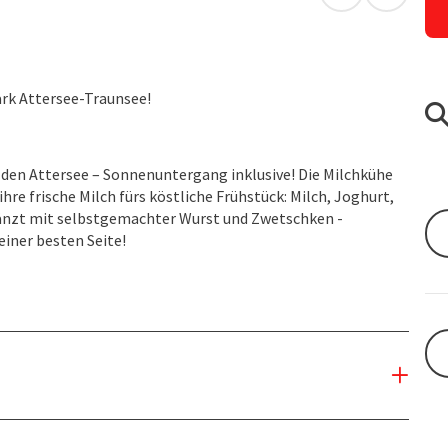
in Google Map
in Apple
rk Attersee-Traunsee!
 den Attersee – Sonnenuntergang inklusive! Die Milchkühe
e frische Milch fürs köstliche Frühstück: Milch, Joghurt,
rgänzt mit selbstgemachter Wurst und Zwetschken -
iner besten Seite!