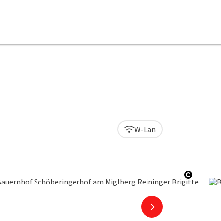
W-Lan
Copyrig
nächstes Element