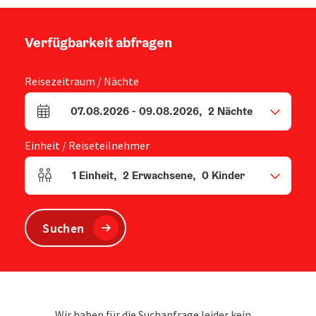
Verfügbarkeit abfragen
Reisezeitraum / Nächte
07.08.2026
-
09.08.2026
,
2
Nächte
An- und Abreisefelder
Einheit / Reiseteilnehmer
1
Einheit
,
2
Erwachsene
,
0
Kinder
Einheitenanzahl und Personenfelder
Suchen
Wir haben für die Suchanfrage leider kein