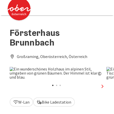
Accesskey
Accesskey
Zum Inhalt
Zum Seitenanfang
[0]
[2]
Försterhaus
Brunnbach
Großraming, Oberösterreich, Österreich
©
Copyri
nächst
W-Lan
Bike Ladestation