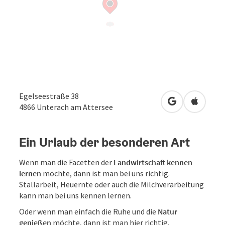
Egelseestraße 38
in Google Map
in Apple
4866
Unterach am Attersee
Ein Urlaub der besonderen Art
Wenn man die Facetten der
Landwirtschaft kennen
lernen
möchte, dann ist man bei uns richtig.
Stallarbeit, Heuernte oder auch die Milchverarbeitung
kann man bei uns kennen lernen.
Oder wenn man einfach die Ruhe und die
Natur
genießen
möchte, dann ist man hier richtig.