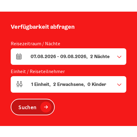
Verfügbarkeit abfragen
Reisezeitraum / Nächte
07.08.2026
-
09.08.2026
,
2
Nächte
An- und Abreisefelder
Einheit / Reiseteilnehmer
1
Einheit
,
2
Erwachsene
,
0
Kinder
Einheitenanzahl und Personenfelder
Suchen