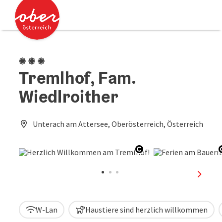
Accesskey
Accesskey
Zum Inhalt
Zum Seitenanfang
[0]
[2]
3 Blumen
Tremlhof, Fam.
Wiedlroither
Unterach am Attersee, Oberösterreich, Österreich
Copyright öffnen
nächst
W-Lan
Haustiere sind herzlich willkommen