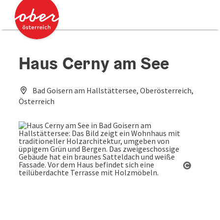
Accesskey
Accesskey
Zum Inhalt
Zum Seitenanfang
[0]
[2]
Haus Cerny am See
Bad Goisern am Hallstättersee, Oberösterreich,
Österreich
Copyrig