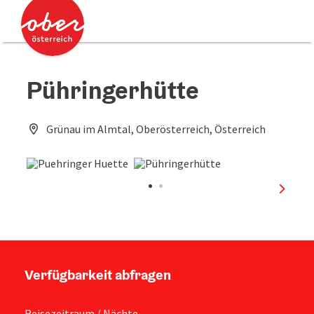
Accesskey
Accesskey
Zum Inhalt
Zum Seitenanfang
[0]
[2]
Pühringerhütte
Grünau im Almtal, Oberösterreich, Österreich
nächst
Verfügbarkeit abfragen
Reisezeitraum / Nächte