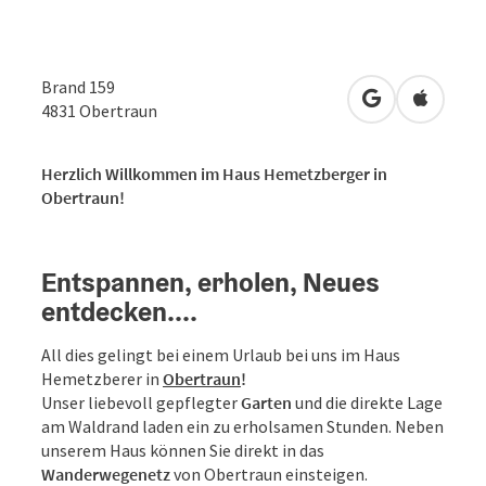
Brand 159
in Google Map
in Apple
4831
Obertraun
Herzlich Willkommen im Haus Hemetzberger in
Obertraun!
Entspannen, erholen, Neues
entdecken....
All dies gelingt bei einem Urlaub bei uns im Haus
Hemetzberer in
Obertraun
!
Unser liebevoll gepflegter
Garten
und die direkte Lage
am Waldrand laden ein zu erholsamen Stunden. Neben
unserem Haus können Sie direkt in das
Wanderwegenetz
von Obertraun einsteigen.