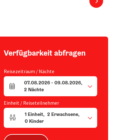
nächstes Element
Verfügbarkeit abfragen
Reisezeitraum / Nächte
07.08.2026
-
09.08.2026
,
An- und Abreisefelder
2
Nächte
Einheit / Reiseteilnehmer
1
Einheit
,
2
Erwachsene
,
Einheitenanzahl und Personenfelder
0
Kinder