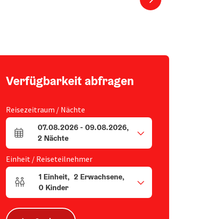
Verfügbarkeit abfragen
Reisezeitraum / Nächte
07.08.2026
-
09.08.2026
,
An- und Abreisefelder
2
Nächte
Einheit / Reiseteilnehmer
1
Einheit
,
2
Erwachsene
,
Einheitenanzahl und Personenfelder
0
Kinder