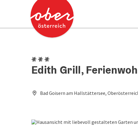
Accesskey
Accesskey
Zum Inhalt
Zum Seitenanfang
[0]
[2]
3 Edelweiß
Edith Grill, Ferienw
Bad Goisern am Hallstättersee, Oberösterreic