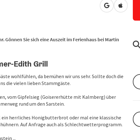
in Google Map
in Apple
r. Gönnen Sie sich eine Auszeit im Ferienhaus bei Martin
r-Edith Grill
äste wohlfühlen, da bemühen wir uns sehr. Sollte doch die
uns die vielen lieben Stammgäste.
ten, vom Gipfelsieg (Goisererhütte mit Kalmberg) über
mmerweg rund um den Sarstein.
 ein herrliches Honigbutterbrot oder mal eine klassische
enhühnern. Auf Anfrage auch als Schlechtwetterprogramm.
tein ...