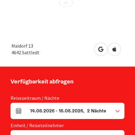
Maidorf 13
in Google Maps
in Apple 
4642
Sattledt
Verfügbarkeit abfragen
Reisezeitraum / Nächte
14.08.2026
-
16.08.2026
,
2
Nächte
An- und Abreisefelder
Einheit / Reiseteilnehmer