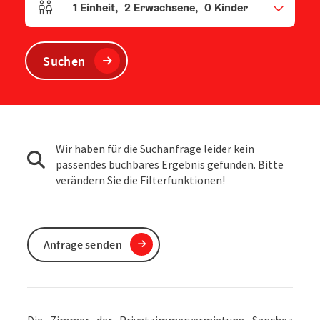
1
Einheit
,
2
Erwachsene
,
0
Kinder
Einheitenanzahl und Personenfelder
Suchen
Wir haben für die Suchanfrage leider kein
passendes buchbares Ergebnis gefunden. Bitte
verändern Sie die Filterfunktionen!
Anfrage senden
Die Zimmer der Privatzimmervermietung Sanchez