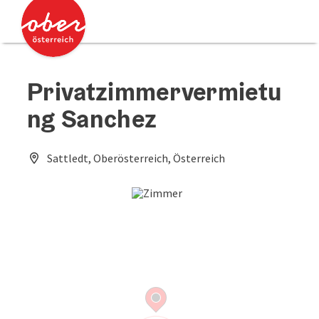
Accesskey
Accesskey
Zum Inhalt
Zum Seitenanfang
[0]
[2]
Privatzimmervermietu
ng Sanchez
Sattledt, Oberösterreich, Österreich