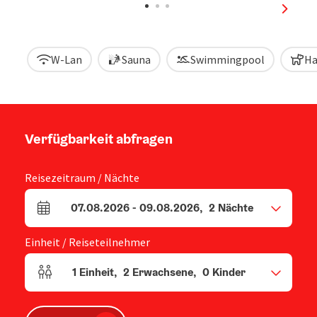
nächst
W-Lan
Sauna
Swimmingpool
Ha
Verfügbarkeit abfragen
Reisezeitraum / Nächte
07.08.2026
-
09.08.2026
,
2
Nächte
An- und Abreisefelder
Einheit / Reiseteilnehmer
1
Einheit
,
2
Erwachsene
,
0
Kinder
Einheitenanzahl und Personenfelder