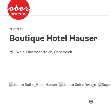
Accesskey
Accesskey
Zum Inhalt
Zum Seitenanfang
[0]
[2]
4 Sterne
Boutique Hotel Hauser
Wels, Oberösterreich, Österreich
Copyright