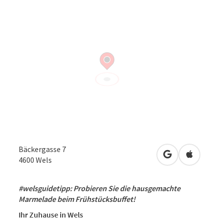
Bäckergasse 7
in Google Map
in Apple
4600
Wels
#welsguidetipp: Probieren Sie die hausgemachte
Marmelade beim Frühstücksbuffet!
Ihr Zuhause in Wels