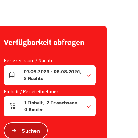
Verfügbarkeit abfragen
Reisezeitraum / Nächte
07.08.2026
-
09.08.2026
,
An- und Abreisefelder
2
Nächte
Einheit / Reiseteilnehmer
1
Einheit
,
2
Erwachsene
,
Einheitenanzahl und Personenfelder
0
Kinder
Suchen