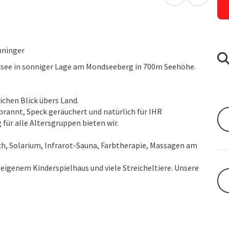
in Google Map
in Apple
hninger
dsee in sonniger Lage am Mondseeberg in 700m Seehöhe.
chen Blick übers Land.
rannt, Speck geräuchert und natürlich für IHR
ür alle Altersgruppen bieten wir.
ich, Solarium, Infrarot-Sauna, Farbtherapie, Massagen am
 eigenem Kinderspielhaus und viele Streicheltiere. Unsere