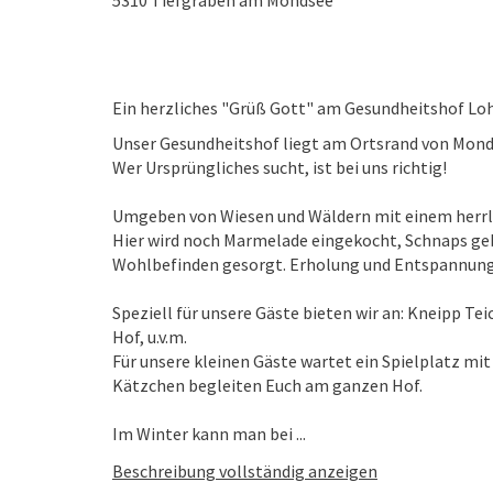
5310
Tiefgraben am Mondsee
Ein herzliches "Grüß Gott" am Gesundheitshof Lo
Unser Gesundheitshof liegt am Ortsrand von Mon
Wer Ursprüngliches sucht, ist bei uns richtig!
Umgeben von Wiesen und Wäldern mit einem herrli
Hier wird noch Marmelade eingekocht, Schnaps geb
Wohlbefinden gesorgt. Erholung und Entspannung f
Speziell für unsere Gäste bieten wir an: Kneipp Te
Hof, u.v.m.
Für unsere kleinen Gäste wartet ein Spielplatz mit
Kätzchen begleiten Euch am ganzen Hof.
Im Winter kann man bei ...
Beschreibung vollständig anzeigen