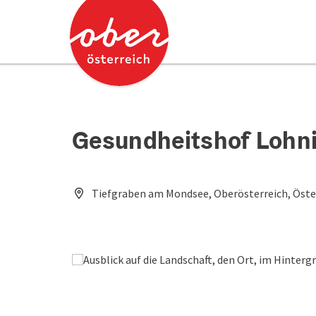
Accesskey
Accesskey
Zum Inhalt
Zum Seitenanfang
[0]
[2]
Gesundheitshof Lohn
Tiefgraben am Mondsee, Oberösterreich, Öste