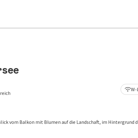
rsee
W-
reich
ht öffnen