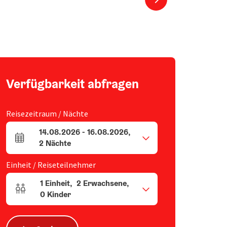
Verfügbarkeit abfragen
Reisezeitraum / Nächte
14.08.2026
-
16.08.2026
,
An- und Abreisefelder
2
Nächte
Einheit / Reiseteilnehmer
1
Einheit
,
2
Erwachsene
,
Einheitenanzahl und Personenfelder
0
Kinder