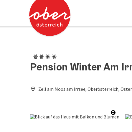
Accesskey
Accesskey
Zum Inhalt
Zum Seitenanfang
[0]
[2]
4 Edelweiß
Pension Winter Am Ir
Zell am Moos am Irrsee, Oberösterreich, Öster
Copyrig