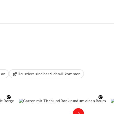
Lan
Haustiere sind herzlich willkommen
Copyright öffnen
Copyri
nächstes Element