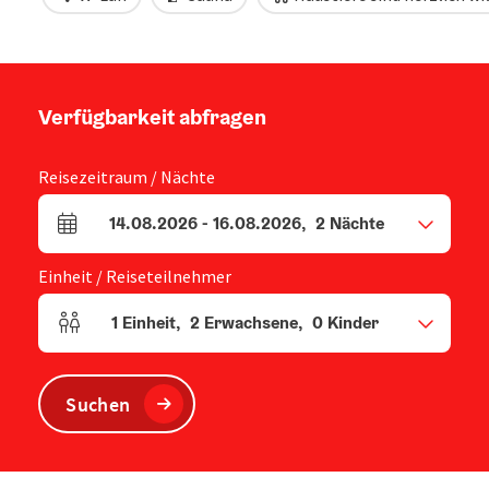
Verfügbarkeit abfragen
Reisezeitraum / Nächte
14.08.2026
-
16.08.2026
,
2
Nächte
An- und Abreisefelder
Einheit / Reiseteilnehmer
1
Einheit
,
2
Erwachsene
,
0
Kinder
Einheitenanzahl und Personenfelder
Suchen