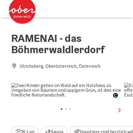
Accesskey
Accesskey
Zum Inhalt
Zum Seitenanfang
[0]
[2]
RAMENAI - das
Böhmerwaldlerdorf
Ulrichsberg, Oberösterreich, Österreich
Copyri
nächst
W-Lan
Sauna
Haustiere sind herzlich 