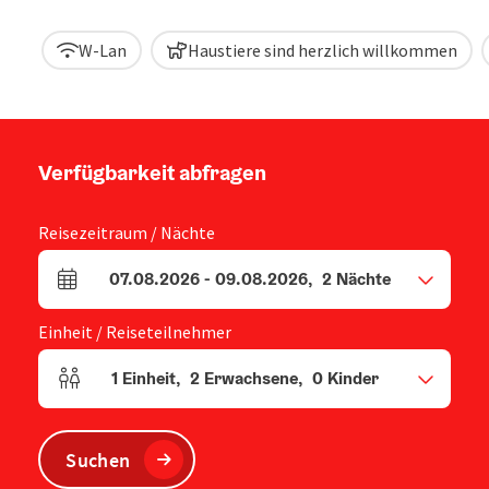
W-Lan
Haustiere sind herzlich willkommen
Verfügbarkeit abfragen
Reisezeitraum / Nächte
07.08.2026
-
09.08.2026
,
2
Nächte
An- und Abreisefelder
Einheit / Reiseteilnehmer
1
Einheit
,
2
Erwachsene
,
0
Kinder
Einheitenanzahl und Personenfelder
Suchen