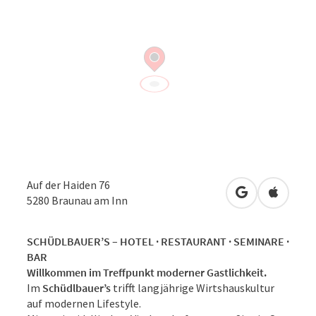
Auf der Haiden 76
in Google Map
in Apple
5280
Braunau am Inn
SCHÜDLBAUER’S – HOTEL · RESTAURANT · SEMINARE ·
BAR
Willkommen im Treffpunkt moderner Gastlichkeit.
Im
Schüdlbauer’s
trifft langjährige Wirtshauskultur
auf modernen Lifestyle.