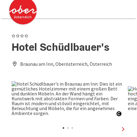
Accesskey
Accesskey
Zum Inhalt
Zum Seitenanfang
[0]
[2]
4 Sterne
Hotel Schüdlbauer's
Braunau am Inn, Oberösterreich, Österreich
Copyri
nächst