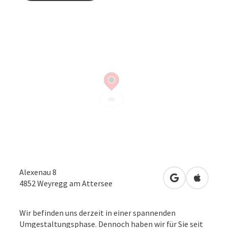
Alexenau 8
in Google Map
in Apple
4852
Weyregg am Attersee
Wir befinden uns derzeit in einer spannenden
Umgestaltungsphase. Dennoch haben wir für Sie seit