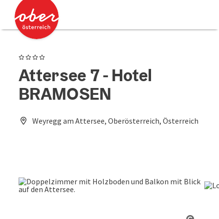
Accesskey
Accesskey
Zum Inhalt
Zum Seitenanfang
[0]
[2]
4 Sterne
Attersee 7 - Hotel
BRAMOSEN
Weyregg am Attersee, Oberösterreich, Österreich