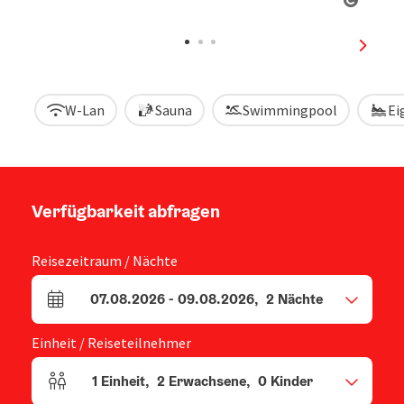
Copyri
nächst
W-Lan
Sauna
Swimmingpool
Ei
Verfügbarkeit abfragen
Reisezeitraum / Nächte
07.08.2026
-
09.08.2026
,
2
Nächte
An- und Abreisefelder
Einheit / Reiseteilnehmer
1
Einheit
,
2
Erwachsene
,
0
Kinder
Einheitenanzahl und Personenfelder