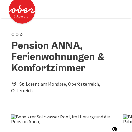
Accesskey
Accesskey
Zum Inhalt
Zum Seitenanfang
[0]
[2]
3 Sterne
Pension ANNA,
Ferienwohnungen &
Komfortzimmer
St. Lorenz am Mondsee, Oberösterreich,
Österreich