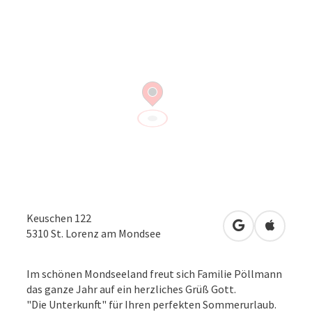
Keuschen 122
in Google Map
in Apple
5310
St. Lorenz am Mondsee
Im schönen Mondseeland freut sich Familie Pöllmann
das ganze Jahr auf ein herzliches Grüß Gott.
"Die Unterkunft" für Ihren perfekten Sommerurlaub.