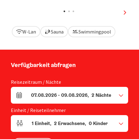
Copyri
nächst
W-Lan
Sauna
Swimmingpool
Verfügbarkeit abfragen
Reisezeitraum / Nächte
07.08.2026
-
09.08.2026
,
2
Nächte
An- und Abreisefelder
Einheit / Reiseteilnehmer
1
Einheit
,
2
Erwachsene
,
0
Kinder
Einheitenanzahl und Personenfelder