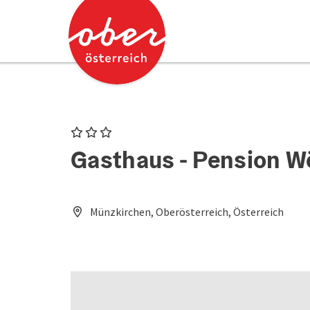
Accesskey
Accesskey
Zum Inhalt
Zum Seitenanfang
[0]
[2]
3 Sterne
Gasthaus - Pension W
Münzkirchen, Oberösterreich, Österreich