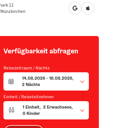
ark 12
in Google Maps öffnen
in Apple Maps öffn
2
Münzkirchen
Verfügbarkeit abfragen
Reisezeitraum / Nächte
14.08.2026
-
16.08.2026
,
An- und Abreisefelder
2
Nächte
Einheit / Reiseteilnehmer
1
Einheit
,
2
Erwachsene
,
Einheitenanzahl und Personenfelder
0
Kinder