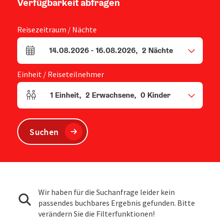
Verfügbarkeit abfragen
Reisezeitraum / Nächte
14.08.2026
-
16.08.2026
,
2
Nächte
An- und Abreisefelder
Einheit / Reiseteilnehmer
1
Einheit
,
2
Erwachsene
,
0
Kinder
Einheitenanzahl und Personenfelder
Suchen
Wir haben für die Suchanfrage leider kein
passendes buchbares Ergebnis gefunden. Bitte
verändern Sie die Filterfunktionen!