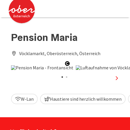
Accesskey
Accesskey
Zum Inhalt
Zum Seitenanfang
[0]
[2]
Pension Maria
Vöcklamarkt, Oberösterreich, Österreich
Copyright öffnen
nächst
W-Lan
Haustiere sind herzlich willkommen