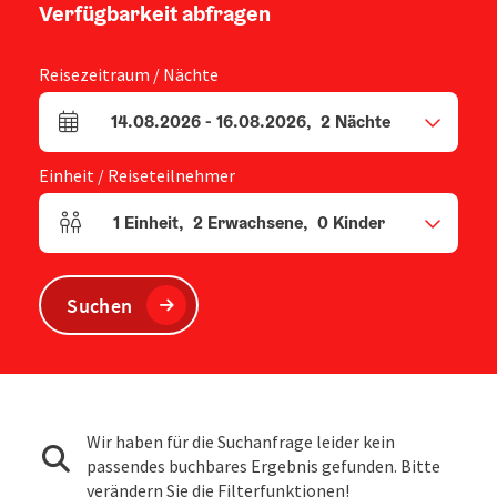
Verfügbarkeit abfragen
Reisezeitraum / Nächte
14.08.2026
-
16.08.2026
,
2
Nächte
An- und Abreisefelder
Einheit / Reiseteilnehmer
1
Einheit
,
2
Erwachsene
,
0
Kinder
Einheitenanzahl und Personenfelder
Suchen
Wir haben für die Suchanfrage leider kein
passendes buchbares Ergebnis gefunden. Bitte
verändern Sie die Filterfunktionen!