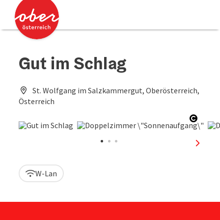
Accesskey
Accesskey
Zum Inhalt
Zum Seitenanfang
[0]
[2]
Gut im Schlag
St. Wolfgang im Salzkammergut, Oberösterreich,
Österreich
Copyri
nächst
W-Lan