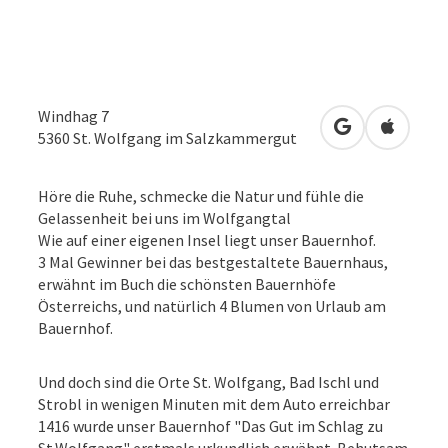
Windhag 7
in Google Map
in Apple
5360
St. Wolfgang im Salzkammergut
Höre die Ruhe, schmecke die Natur und fühle die
Gelassenheit bei uns im Wolfgangtal
Wie auf einer eigenen Insel liegt unser Bauernhof.
3 Mal Gewinner bei das bestgestaltete Bauernhaus,
erwähnt im Buch die schönsten Bauernhöfe
Österreichs, und natürlich 4 Blumen von Urlaub am
Bauernhof.
Und doch sind die Orte St. Wolfgang, Bad Ischl und
Strobl in wenigen Minuten mit dem Auto erreichbar
1416 wurde unser Bauernhof "Das Gut im Schlag zu
St.Wolfgang" erstmals urkundlich erwähnt. Behutsam