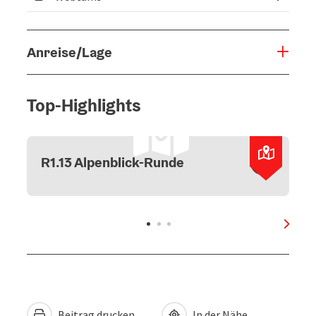
Anreise/Lage
Top-Highlights
Copyri
R1.13 Alpenblick-Runde
nächs
Beitrag drucken
In der Nähe