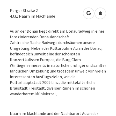
Perger Straße 2
in Google Map
in Apple
4331
Naarn im Machlande
Au an der Donau liegt direkt am Donauradweg in einer
fanszinierenden Donaulandschaft.
Zahlreiche flache Radwege durchsäumen unsere
Umgebung. Neben der Kulturbühne Au an der Donau,
befindet sich unweit eine der schönsten
Konzertkulissen Europas, die Burg Clam.
Wir liegen einerseits in natürlicher, ruhiger und sanfter
ländlichen Umgebung und trotzdem unweit von vielen
interessanten Ausflugszielen, wie die
Kulturhauptstadt 2009 Linz, die mittelalterliche
Braustadt Freistadt, diverser Ruinen im schönen
wanderbarem Mühlviertel, .......
Naarn im Machlande und der Nachbarort Au an der