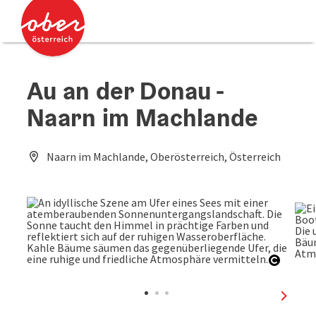
Accesskey
Accesskey
Zum Inhalt
Zum Seitenanfang
[0]
[2]
Au an der Donau -
Naarn im Machlande
Naarn im Machlande, Oberösterreich, Österreich
Copyri
nächst