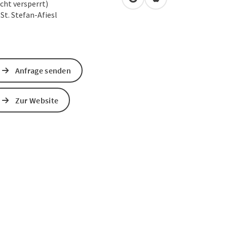
in Google Maps öffnen
in Apple Maps öffn
icht versperrt)
0
St. Stefan-Afiesl
Anfrage senden
Zur Website