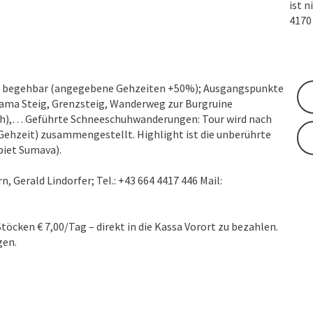
ist n
417
n begehbar (angegebene Gehzeiten +50%); Ausgangspunkte
orama Steig, Grenzsteig, Wanderweg zur Burgruine
ich),… Geführte Schneeschuhwanderungen: Tour wird nach
ehzeit) zusammengestellt. Highlight ist die unberührte
iet Sumava).
Gerald Lindorfer; Tel.: +43 664 4417 446 Mail:
cken € 7,00/Tag – direkt in die Kassa Vorort zu bezahlen.
gen.