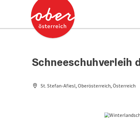
Accesskey
Accesskey
Zum Inhalt
Zum Seitenanfang
[0]
[2]
Schneeschuhverleih de
St. Stefan-Afiesl, Oberösterreich, Österreich