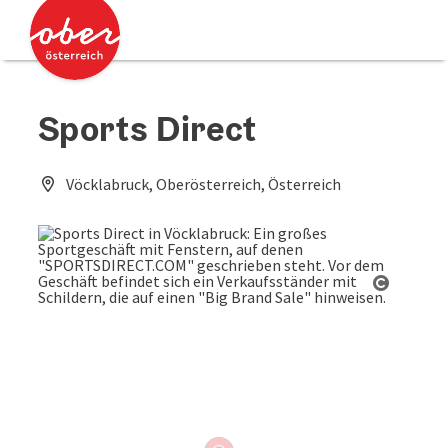
Accesskey
Accesskey
Zum Inhalt
Zum Seitenanfang
[0]
[2]
Sports Direct
Vöcklabruck, Oberösterreich, Österreich
Copyrig