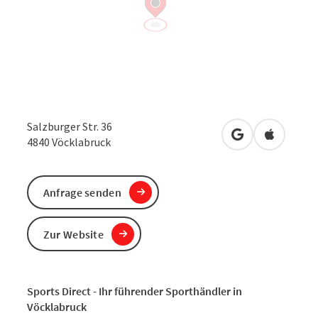
Salzburger Str. 36
in Google Maps
in Apple 
4840
Vöcklabruck
Anfrage senden
Zur Website
Sports Direct - Ihr führender Sporthändler in
Vöcklabruck