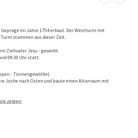
in Google Map
in Apple
m Gepräge im Jahre 1754 erbaut. Der Westturm mit
 Turm stammen aus dieser Zeit.
dem Ziehvater Jesu - geweiht.
nd 09:30 Uhr statt.
appen - Tonnengewölbe).
ere Joche nach Osten und baute einen Altarraum mit
sie zeigen: