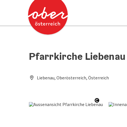
Accesskey
Accesskey
Zum Inhalt
Zum Seitenanfang
[0]
[2]
Pfarrkirche Liebenau
Liebenau, Oberösterreich, Österreich
Copyright ö