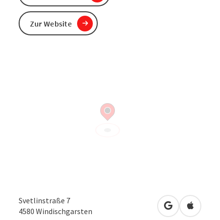
Zur Website
Svetlinstraße 7
in Google Map
in Apple
4580
Windischgarsten