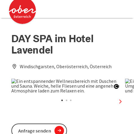
Accesskey
Accesskey
Zum Inhalt
Zum Seitenanfang
[0]
[2]
DAY SPA im Hotel
Lavendel
Windischgarsten, Oberösterreich, Österreich
Copyri
nächst
Anfrage senden