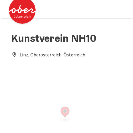
Accesskey
Accesskey
Zum Inhalt
Zum Seitenanfang
[0]
[2]
Kunstverein NH10
Linz, Oberösterreich, Österreich