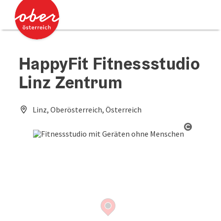
Accesskey
Accesskey
Zum Inhalt
Zum Seitenanfang
[0]
[2]
HappyFit Fitnessstudio
Linz Zentrum
Linz, Oberösterreich, Österreich
Copyrig