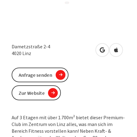
Dametzstraße 2-4
in Google Maps
in Apple 
4020
Linz
Anfrage senden
Zur Website
Auf 3 Etagen mit über 1.700m² bietet dieser Premium-
Club im Zentrum von Linz alles, was man sich im
Bereich Fitness vorstellen kann! Neben Kraft- &