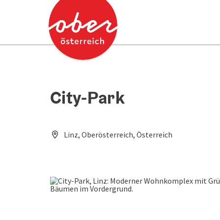
Accesskey
Accesskey
Zum Inhalt
Zum Seitenanfang
[0]
[2]
City-Park
Linz, Oberösterreich, Österreich