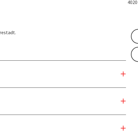
402
restadt.