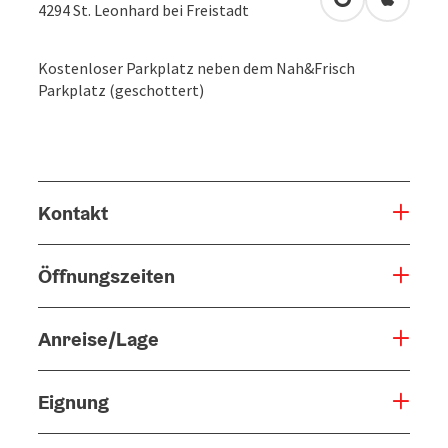
in Google Map
in Apple
4294
St. Leonhard bei Freistadt
Kostenloser Parkplatz neben dem Nah&Frisch
Parkplatz (geschottert)
Kontakt
Öffnungszeiten
Anreise/Lage
Eignung