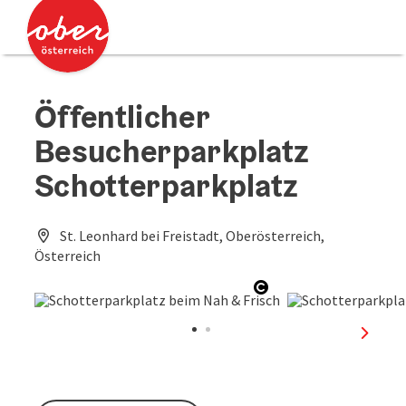
Accesskey
Accesskey
Zum Inhalt
Zum Seitenanfang
[0]
[2]
Öffentlicher
Besucherparkplatz
Schotterparkplatz
St. Leonhard bei Freistadt, Oberösterreich,
Österreich
Copyright öffnen
nächst