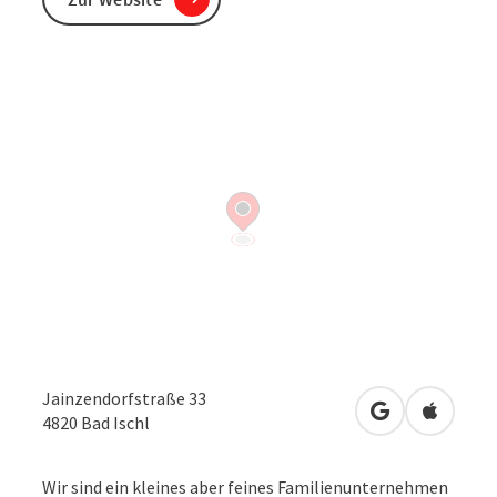
Jainzendorfstraße 33
in Google Map
in Apple
4820
Bad Ischl
Wir sind ein kleines aber feines Familienunternehmen