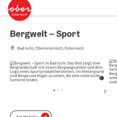
Accesskey
Accesskey
Zum Inhalt
Zum Seitenanfang
[0]
[2]
Bergwelt – Sport
Bad Ischl, Oberösterreich, Österreich
Copyri
nächst
Zur Website