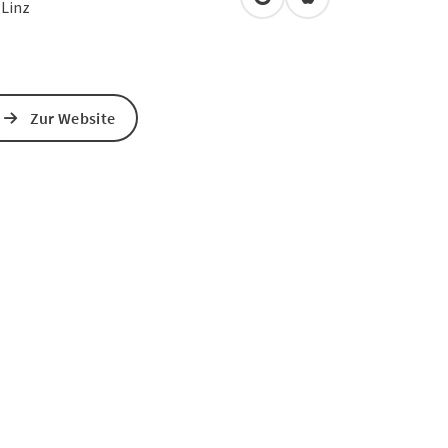
in Google Maps öffnen
in Apple Maps öffn
0
Linz
Zur Website