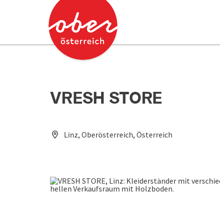
Accesskey
Accesskey
Zum Inhalt
Zum Seitenanfang
[0]
[2]
VRESH STORE
Linz, Oberösterreich, Österreich