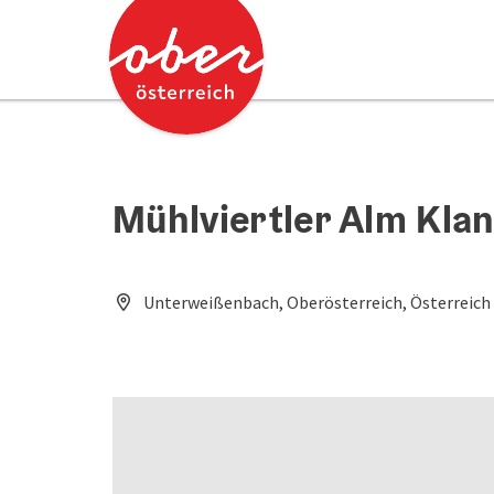
Accesskey
Accesskey
Zum Inhalt
Zum Seitenanfang
[0]
[2]
Mühlviertler Alm Kla
Unterweißenbach, Oberösterreich, Österreich