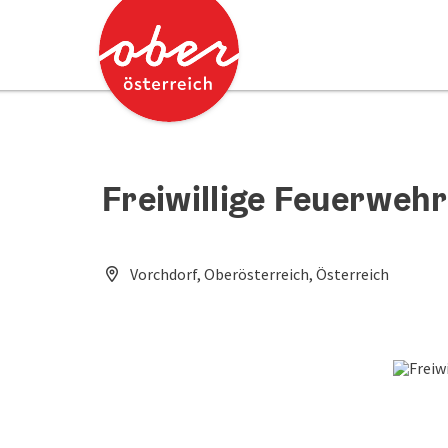
Accesskey
Accesskey
Zum Inhalt
Zum Seitenanfang
[0]
[2]
Freiwillige Feuerweh
Vorchdorf, Oberösterreich, Österreich