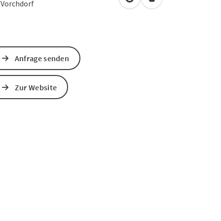
in Google Maps öffnen
in Apple Maps öffn
5
Vorchdorf
Anfrage senden
Zur Website