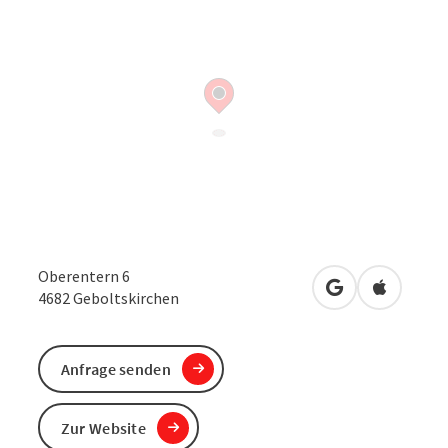
Oberentern 6
in Google Maps
in Apple 
4682
Geboltskirchen
Anfrage senden
Zur Website