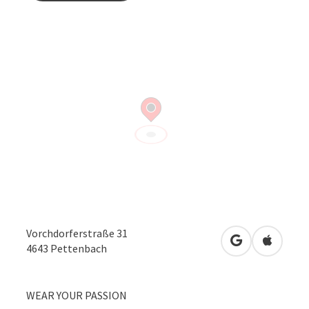
Vorchdorferstraße 31
in Google Map
in Apple
4643
Pettenbach
WEAR YOUR PASSION