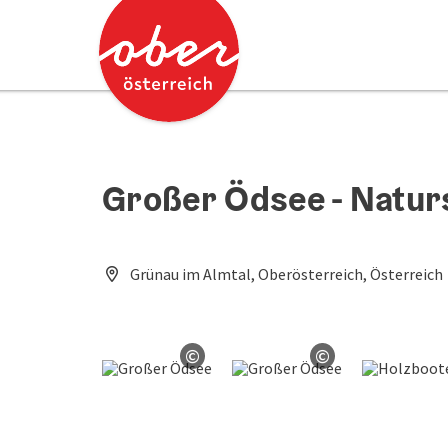
Accesskey
Accesskey
Zum Inhalt
Zum Seitenanfang
[0]
[2]
Großer Ödsee - Natur
Grünau im Almtal, Oberösterreich, Österreich
©
©
Copyright öffnen
Copyright öffn