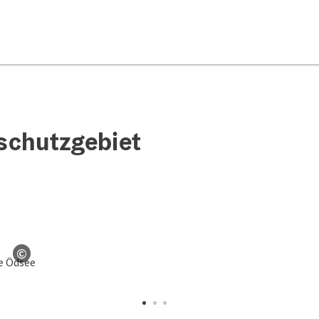
schutzgebiet
©
en
Copyright öffnen