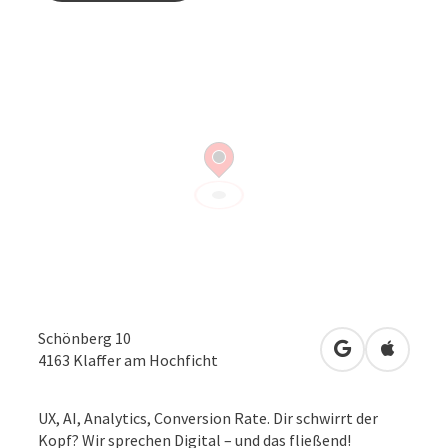
Schönberg 10
in Google Map
in Apple
4163
Klaffer am Hochficht
UX, AI, Analytics, Conversion Rate. Dir schwirrt der
Kopf? Wir sprechen Digital – und das fließend!