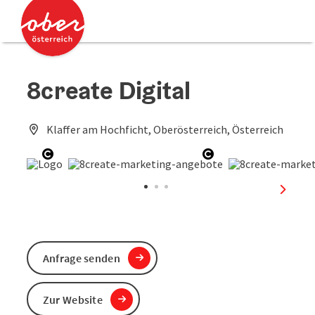
Accesskey
Accesskey
Zum Inhalt
Zum Seitenanfang
[0]
[2]
8create Digital
Klaffer am Hochficht, Oberösterreich, Österreich
Copyright öffnen
Copyright öffnen
nächst
Anfrage senden
Zur Website