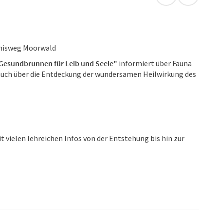
in Google Map
in Apple
bnisweg Moorwald
Gesundbrunnen für Leib und Seele"
informiert über Fauna
auch über die Entdeckung der wundersamen Heilwirkung des
 vielen lehreichen Infos von der Entstehung bis hin zur