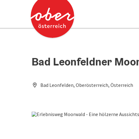
Accesskey
Accesskey
Zum Inhalt
Zum Seitenanfang
[0]
[2]
Bad Leonfeldner Moo
Bad Leonfelden, Oberösterreich, Österreich