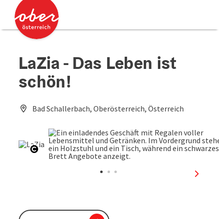
Accesskey
Accesskey
Zum Inhalt
Zum Seitenanfang
[0]
[2]
LaZia - Das Leben ist
schön!
Bad Schallerbach, Oberösterreich, Österreich
Copyright öffnen
nächst