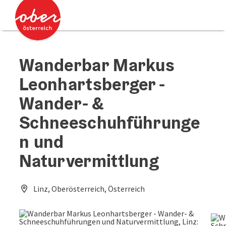
Accesskey
Accesskey
Zum Inhalt
Zum Seitenanfang
[0]
[2]
Wanderbar Markus
Leonhartsberger -
Wander- &
Schneeschuhführunge
n und
Naturvermittlung
Linz, Oberösterreich, Österreich