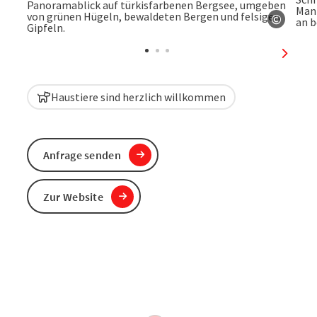
©
Copyri
nächst
Haustiere sind herzlich willkommen
Anfrage senden
Zur Website