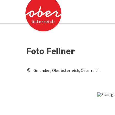
Accesskey
Accesskey
Zum Inhalt
Zum Seitenanfang
[0]
[2]
Foto Fellner
Gmunden, Oberösterreich, Österreich