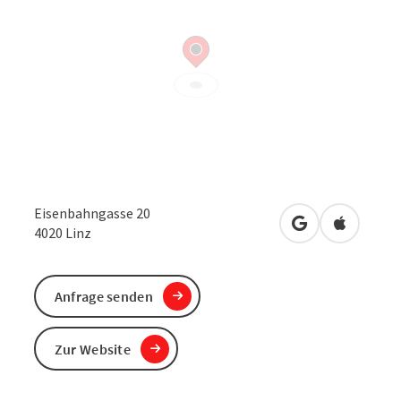
Eisenbahngasse 20
in Google Maps
in Apple 
4020
Linz
Anfrage senden
Zur Website