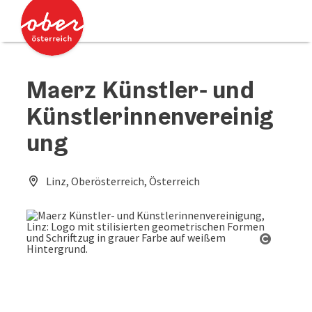
Accesskey
Accesskey
Zum Inhalt
Zum Seitenanfang
[0]
[2]
Maerz Künstler- und
Künstlerinnenvereinig
ung
Linz, Oberösterreich, Österreich
Copyrig