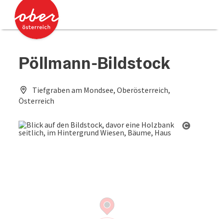
Accesskey
Accesskey
Zum Inhalt
Zum Seitenanfang
[0]
[2]
Pöllmann-Bildstock
Tiefgraben am Mondsee, Oberösterreich,
Österreich
Copyrig