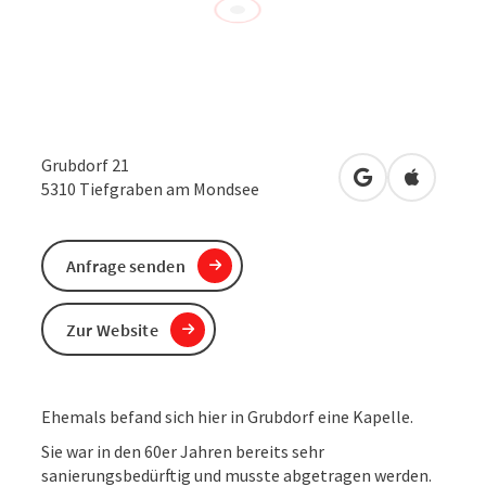
Grubdorf 21
in Google Maps
in Apple 
5310
Tiefgraben am Mondsee
Anfrage senden
Zur Website
​Ehemals befand sich hier in Grubdorf eine Kapelle.
​Sie war in den 60er Jahren bereits sehr
sanierungsbedürftig und musste abgetragen werden.