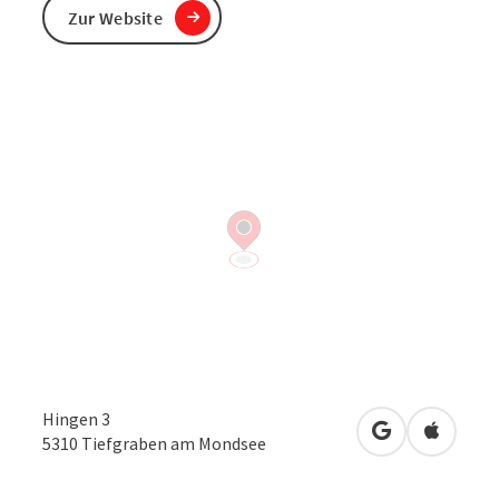
Zur Website
Hingen 3
in Google Map
in Apple
5310
Tiefgraben am Mondsee