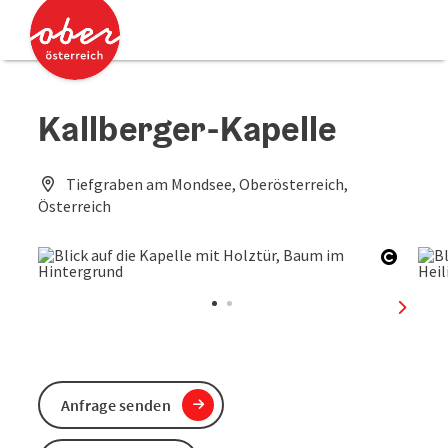
Accesskey
Accesskey
Zum Inhalt
Zum Seitenanfang
[0]
[2]
Kallberger-Kapelle
Tiefgraben am Mondsee, Oberösterreich,
Österreich
Copyri
nächst
Anfrage senden