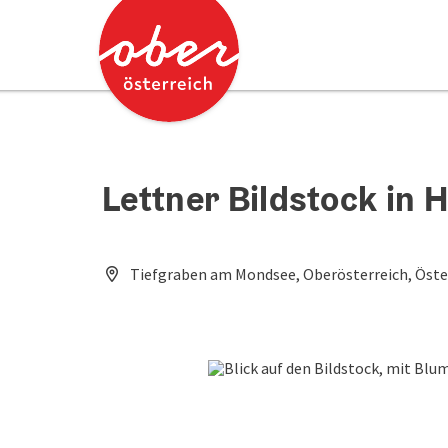
Accesskey
Accesskey
Zum Inhalt
Zum Seitenanfang
[0]
[2]
Lettner Bildstock in 
Tiefgraben am Mondsee, Oberösterreich, Öste