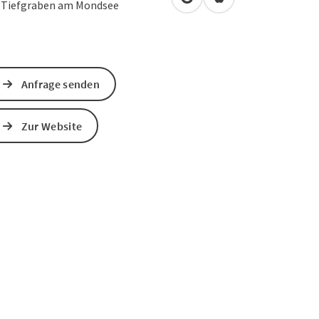
in Google Maps öffnen
in Apple Maps öffn
0
Tiefgraben am Mondsee
Anfrage senden
Zur Website