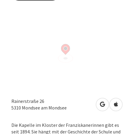
Rainerstraße 26
in Google Map
in Apple
5310
Mondsee am Mondsee
​Die Kapelle im Kloster der Franziskanerinnen gibt es
seit 1894. Sie hängt mit der Geschichte der Schule und