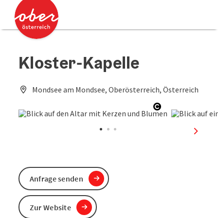
Accesskey
Accesskey
Zum Inhalt
Zum Seitenanfang
[0]
[2]
Kloster-Kapelle
Mondsee am Mondsee, Oberösterreich, Österreich
Copyright öffn
nächst
Anfrage senden
Zur Website