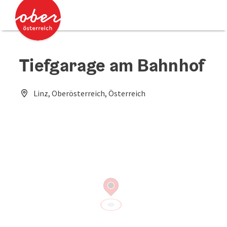
Accesskey
Accesskey
Zum Inhalt
Zum Seitenanfang
[0]
[2]
Tiefgarage am Bahnhof
Linz, Oberösterreich, Österreich