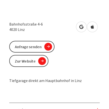
Bahnhofsstraße 4-6
in Google Maps
in Apple 
4020
Linz
Anfrage senden
Zur Website
Tiefgarage direkt am Hauptbahnhof in Linz