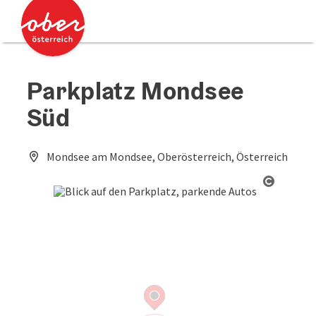
Accesskey
Accesskey
Zum Inhalt
Zum Seitenanfang
[0]
[2]
Parkplatz Mondsee
Süd
Mondsee am Mondsee, Oberösterreich, Österreich
Copyrig