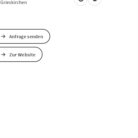
in Google Maps öffnen
in Apple Maps öffn
0
Grieskirchen
Anfrage senden
Zur Website