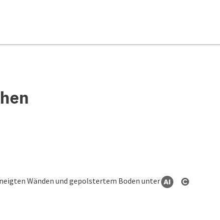
chen
KI generi
Copyrigh