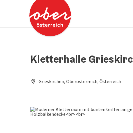
Accesskey
Accesskey
Zum Inhalt
Zum Seitenanfang
[0]
[2]
Kletterhalle Grieskir
Grieskirchen, Oberösterreich, Österreich