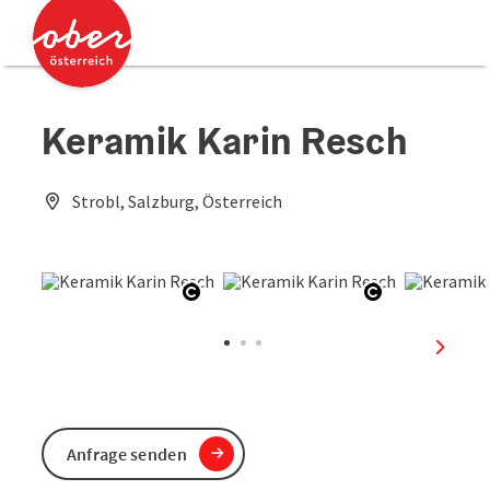
Accesskey
Accesskey
Zum Inhalt
Zum Seitenanfang
[0]
[2]
Keramik Karin Resch
Strobl, Salzburg, Österreich
Copyright öffnen
Copyright öf
nächst
Anfrage senden