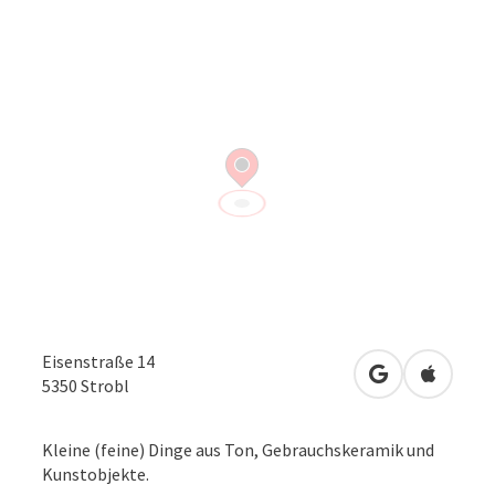
Eisenstraße 14
in Google Map
in Apple
5350
Strobl
Kleine (feine) Dinge aus Ton, Gebrauchskeramik und
Kunstobjekte.