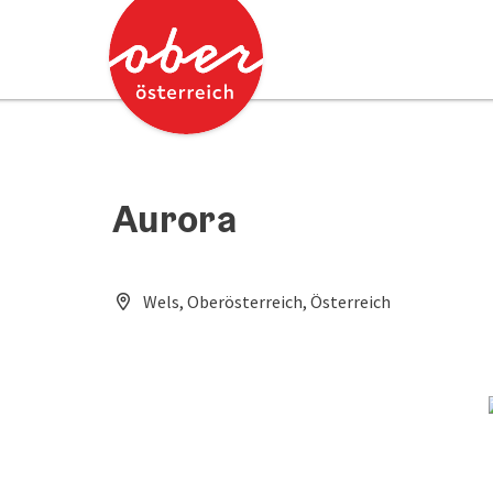
Accesskey
Accesskey
Zum Inhalt
Zum Seitenanfang
[0]
[2]
Aurora
Wels, Oberösterreich, Österreich